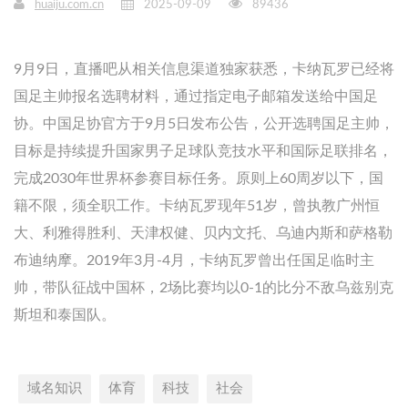
huaiju.com.cn
2025-09-09
89436
9月9日，直播吧从相关信息渠道独家获悉，卡纳瓦罗已经将
国足主帅报名选聘材料，通过指定电子邮箱发送给中国足
协。中国足协官方于9月5日发布公告，公开选聘国足主帅，
目标是持续提升国家男子足球队竞技水平和国际足联排名，
完成2030年世界杯参赛目标任务。原则上60周岁以下，国
籍不限，须全职工作。卡纳瓦罗现年51岁，曾执教广州恒
大、利雅得胜利、天津权健、贝内文托、乌迪内斯和萨格勒
布迪纳摩。2019年3月-4月，卡纳瓦罗曾出任国足临时主
帅，带队征战中国杯，2场比赛均以0-1的比分不敌乌兹别克
斯坦和泰国队。
域名知识
体育
科技
社会