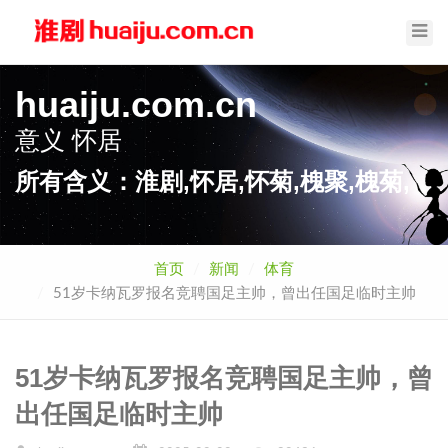
Toggl
Navig
huaiju.com.cn
意义
怀居
所有含义：淮剧,怀居,怀菊,槐聚,槐菊,
首页
新闻
体育
51岁卡纳瓦罗报名竞聘国足主帅，曾出任国足临时主帅
51岁卡纳瓦罗报名竞聘国足主帅，曾
出任国足临时主帅