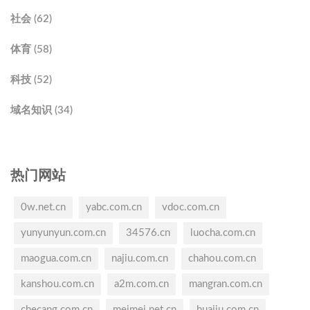
社会 (62)
体育 (58)
科技 (52)
域名知识 (34)
热门网站
0w.net.cn
yabc.com.cn
vdoc.com.cn
yunyunyun.com.cn
34576.cn
luocha.com.cn
maogua.com.cn
najiu.com.cn
chahou.com.cn
kanshou.com.cn
a2m.com.cn
mangran.com.cn
checang.com.cn
meimei.net.cn
huaiju.com.cn