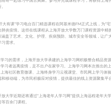
周雨奇一起练习中国古典舞。参与并完成课程学习，将获得上海
行。
“开大有课”学习电台百门精选课程在阿基米德FM正式上线，为“宅
染肺炎疫情。这些在线课程从上海开放大学数万门课程资源中精
，内容涵盖了艺术、文化、护理、疾病预防、城市安全等领域，让广
学习需求。
家学习的需求，上海开放大学承建的上海学习网积极整合精品资
身学习者远离疫情，足不出户在家学习。上海学习网本次推出的
、上海社区教育微课、上海终身学习云视课堂、市民网上学习体
端和移动端，为市民积极应对疫情，提供最佳的线上资源聚集平
放大学近期还将通过“上海老年人学习网”提供上海远程老年大
习等百余门课程。