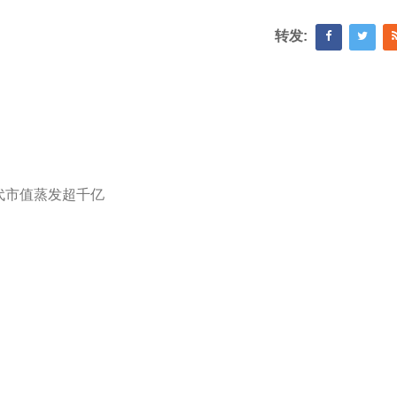
转发:
代市值蒸发超千亿