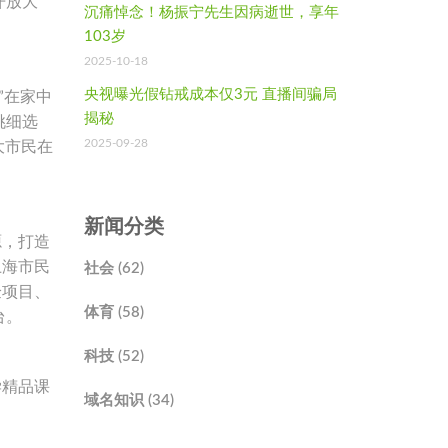
开放大
沉痛悼念！杨振宁先生因病逝世，享年
103岁
2025-10-18
央视曝光假钻戒成本仅3元 直播间骗局
”在家中
揭秘
挑细选
2025-09-28
大市民在
新闻分类
源，打造
上海市民
社会 (62)
验项目、
体育 (58)
台。
科技 (52)
学精品课
域名知识 (34)