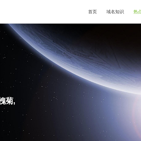
首页
域名知识
热
槐菊,