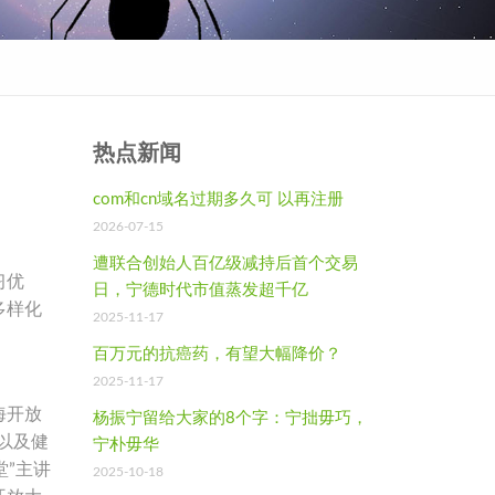
热点新闻
com和cn域名过期多久可 以再注册
2026-07-15
遭联合创始人百亿级减持后首个交易
习优
日，宁德时代市值蒸发超千亿
多样化
2025-11-17
百万元的抗癌药，有望大幅降价？
2025-11-17
海开放
杨振宁留给大家的8个字：宁拙毋巧，
以及健
宁朴毋华
堂”主讲
2025-10-18