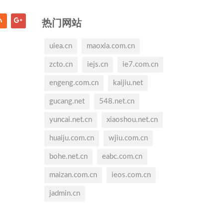
热门网站
uiea.cn
maoxia.com.cn
zcto.cn
iejs.cn
ie7.com.cn
engeng.com.cn
kaijiu.net
gucang.net
548.net.cn
yuncai.net.cn
xiaoshou.net.cn
huaiju.com.cn
wjiu.com.cn
bohe.net.cn
eabc.com.cn
maizan.com.cn
ieos.com.cn
jadmin.cn